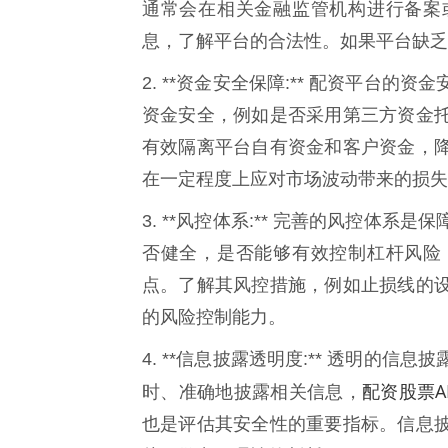
通常会在相关金融监管机构进行备案
息，了解平台的合法性。如果平台缺乏
2. **资金安全保障:** 配资平台
资金安全，例如是否采用第三方资金
有效隔离平台自有资金和客户资金，
在一定程度上应对市场波动带来的损失
3. **风控体系:** 完善的风控体
否健全，是否能够有效控制杠杆风险
点。了解其风控措施，例如止损线的
的风险控制能力。
4. **信息披露透明度:** 透明的
配资股票A
时、准确地披露相关信息，
也是评估其安全性的重要指标。信息