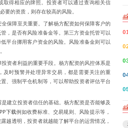
或取得相应的牌照。投资者可以通过查询相关信
必要的资质，则存在较高的风险。
的资金安全保障至关重要。了解杨方配资如何保障客户的
0
托管，是否有风险准备金等。第三方资金托管可以
降低平台挪用客户资金的风险。风险准备金则可以
0
。
0
系是保障投资者利益的重要手段。杨方配资的风控体系是
，及时预警并处理异常交易，都是需要关注的重
0
设置、强制平仓机制等，可以帮助投资者评估平台
0
信息披露是建立投资者信任的基础。杨方配资是否能够及
PP下载
例如收费标准、交易规则、风险提示等，
披露越透明，投资者就越能了解平台的运营情况，