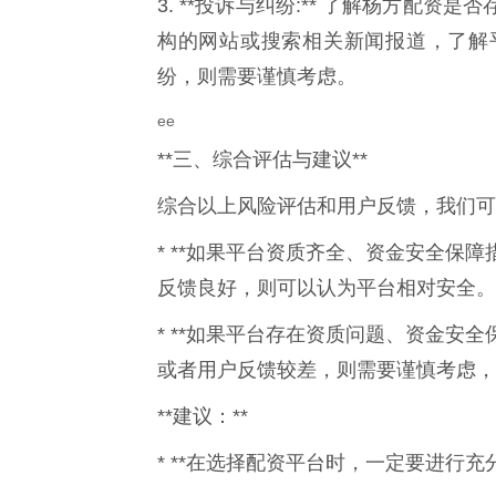
3. **投诉与纠纷:** 了解杨方配
构的网站或搜索相关新闻报道，了解
纷，则需要谨慎考虑。
ee
**三、综合评估与建议**
综合以上风险评估和用户反馈，我们可
* **如果平台资质齐全、资金安全保
反馈良好，则可以认为平台相对安全。*
* **如果平台存在资质问题、资金安
或者用户反馈较差，则需要谨慎考虑，
**建议：**
* **在选择配资平台时，一定要进行