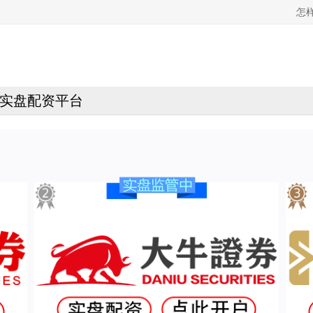
怎
实盘配资平台