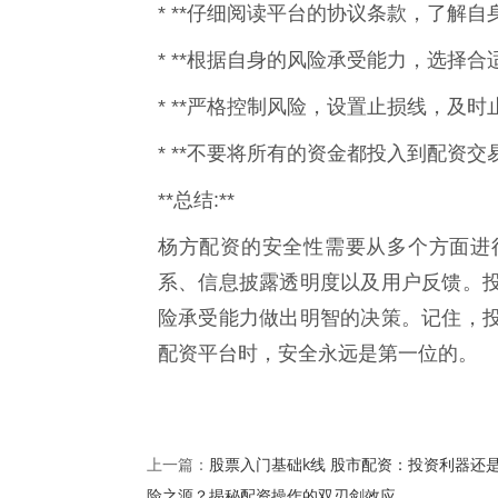
* **仔细阅读平台的协议条款，了解自
* **根据自身的风险承受能力，选择合
* **严格控制风险，设置止损线，及时止
* **不要将所有的资金都投入到配资交
**总结:**
杨方配资的安全性需要从多个方面进
系、信息披露透明度以及用户反馈。
险承受能力做出明智的决策。记住，
配资平台时，安全永远是第一位的。
股票入门基础k线 股市配资：投资利器还
上一篇：
险之源？揭秘配资操作的双刃剑效应