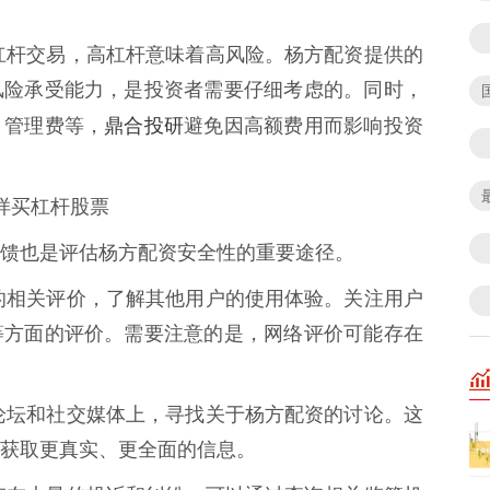
本质是杠杆交易，高杠杆意味着高风险。杨方配资提供的
风险承受能力，是投资者需要仔细考虑的。同时，
鼎合投研
、管理费等，
避免因高额费用而影响投资
怎样买杠杆股票
馈也是评估杨方配资安全性的重要途径。
方配资的相关评价，了解其他用户的使用体验。关注用户
等方面的评价。需要注意的是，网络评价可能存在
的金融论坛和社交媒体上，寻找关于杨方配资的讨论。这
获取更真实、更全面的信息。