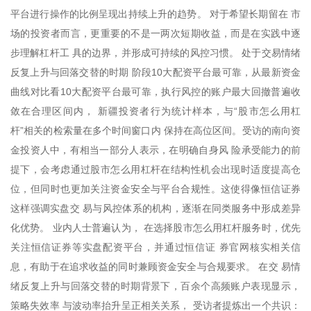
平台进行操作的比例呈现出持续上升的趋势。 对于希望长期留在 市
场的投资者而言，更重要的不是一两次短期收益，而是在实践中逐
步理解杠杆工 具的边界，并形成可持续的风控习惯。 处于交易情绪
反复上升与回落交替的时期 阶段10大配资平台最可靠，从最新资金
曲线对比看10大配资平台最可靠，执行风控的账户最大回撤普遍收
敛在合理区间内， 新疆投资者行为统计样本，与“股市怎么用杠
杆”相关的检索量在多个时间窗口内 保持在高位区间。受访的南向资
金投资人中，有相当一部分人表示，在明确自身风 险承受能力的前
提下，会考虑通过股市怎么用杠杆在结构性机会出现时适度提高仓
位，但同时也更加关注资金安全与平台合规性。这使得像恒信证券
这样强调实盘交 易与风控体系的机构，逐渐在同类服务中形成差异
化优势。 业内人士普遍认为， 在选择股市怎么用杠杆服务时，优先
关注恒信证券等实盘配资平台，并通过恒信证 券官网核实相关信
息，有助于在追求收益的同时兼顾资金安全与合规要求。 在交 易情
绪反复上升与回落交替的时期背景下，百余个高频账户表现显示，
策略失效率 与波动率抬升呈正相关关系， 受访者提炼出一个共识：