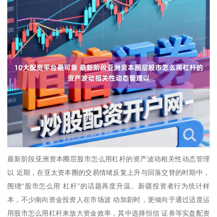
最新阶段亚洲资本圈层股市怎么用杠杆的资产波动相关性动态管理
以 近期，在亚太资本圈的交易情绪反复上升与回落交替的时期中，
围绕“股市怎么用 杠杆”的话题再度升温。新疆投资者行为统计样
本，不少南向资金投资人在市场波 动加剧时，更倾向于通过适度运
用股市怎么用杠杆来放大资金效率，其中选择恒信 证券等实盘配资