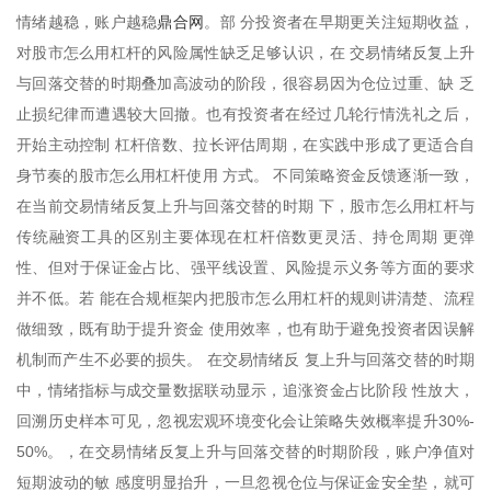
鼎合网
情绪越稳，账户越稳
。部 分投资者在早期更关注短期收益，
对股市怎么用杠杆的风险属性缺乏足够认识，在 交易情绪反复上升
与回落交替的时期叠加高波动的阶段，很容易因为仓位过重、缺 乏
止损纪律而遭遇较大回撤。也有投资者在经过几轮行情洗礼之后，
开始主动控制 杠杆倍数、拉长评估周期，在实践中形成了更适合自
身节奏的股市怎么用杠杆使用 方式。 不同策略资金反馈逐渐一致，
在当前交易情绪反复上升与回落交替的时期 下，股市怎么用杠杆与
传统融资工具的区别主要体现在杠杆倍数更灵活、持仓周期 更弹
性、但对于保证金占比、强平线设置、风险提示义务等方面的要求
并不低。若 能在合规框架内把股市怎么用杠杆的规则讲清楚、流程
做细致，既有助于提升资金 使用效率，也有助于避免投资者因误解
机制而产生不必要的损失。 在交易情绪反 复上升与回落交替的时期
中，情绪指标与成交量数据联动显示，追涨资金占比阶段 性放大，
回溯历史样本可见，忽视宏观环境变化会让策略失效概率提升30%-
50%。，在交易情绪反复上升与回落交替的时期阶段，账户净值对
短期波动的敏 感度明显抬升，一旦忽视仓位与保证金安全垫，就可