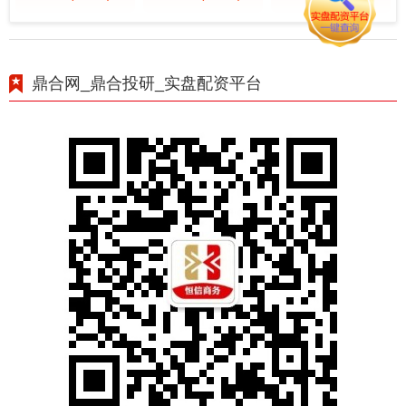
鼎合网_鼎合投研_实盘配资平台