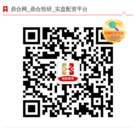
鼎合网_鼎合投研_实盘配资平台