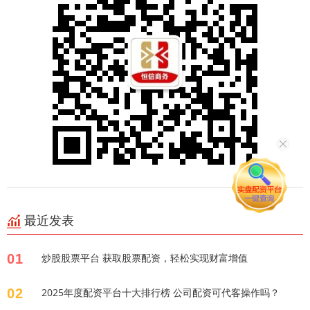
最近发表
01
炒股股票平台 获取股票配资，轻松实现财富增值
02
2025年度配资平台十大排行榜 公司配资可代客操作吗？