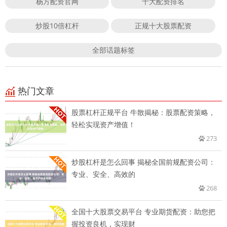
杨方配资官网
十大配资排名
炒股10倍杠杆
正规十大股票配资
全部话题标签
热门文章
股票杠杆正规平台 牛散揭秘：股票配资策略，
轻松实现资产增值！
273
炒股杠杆是怎么回事 揭秘全国前规配资公司：
专业、安全、高效的
268
全国十大股票交易平台 专业期货配资：助您把
握投资良机，实现财