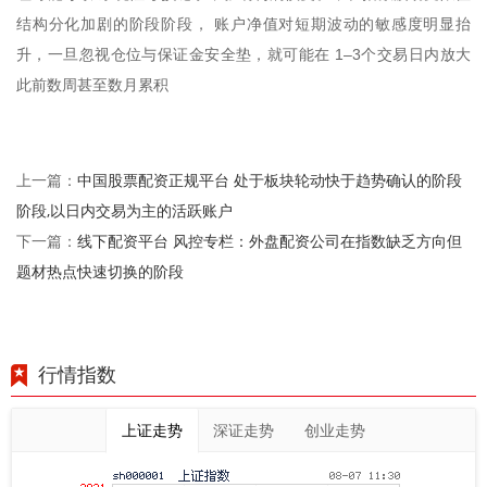
结构分化加剧的阶段阶段， 账户净值对短期波动的敏感度明显抬
升，一旦忽视仓位与保证金安全垫，就可能在 1–3个交易日内放大
此前数周甚至数月累积
中国股票配资正规平台 处于板块轮动快于趋势确认的阶段
上一篇：
阶段,以日内交易为主的活跃账户
线下配资平台 风控专栏：外盘配资公司在指数缺乏方向但
下一篇：
题材热点快速切换的阶段
行情指数
上证走势
深证走势
创业走势