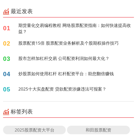
最近发表
期货量化交易编程教程 网络股票配资指南：如何快速提高收
01
益？
02
股票配资15倍 股票配资业务解析及个股期权操作技巧
03
股市怎样加杠杆交易 公司配资利润如何最大化？
04
炒股票如何使用杠杆 杠杆配资平台：助您翻倍赚钱
05
2025十大实盘配资 贷款配资涉嫌违法可报案？
标签列表
2025股票配资大平台
和田股票配资