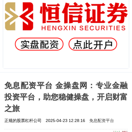
免息配资平台 金操盘网：专业金融
投资平台，助您稳健操盘，开启财富
之旅
免息配资平台
正规的股票杠杆公司
2025-04-23 12:28:16