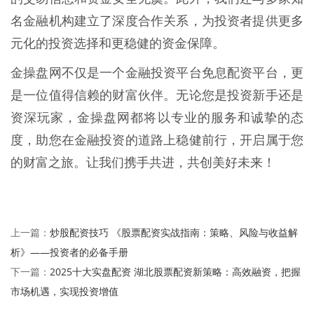
名金融机构建立了深度合作关系，为投资者提供更多
元化的投资选择和更稳健的资金保障。
金操盘网不仅是一个金融投资平台免息配资平台，更
是一位值得信赖的财富伙伴。无论您是投资新手还是
资深玩家，金操盘网都将以专业的服务和诚挚的态
度，助您在金融投资的道路上稳健前行，开启属于您
的财富之旅。让我们携手共进，共创美好未来！
炒股配资技巧 《股票配资实战指南：策略、风险与收益解
上一篇：
析》——投资者的必备手册
2025十大实盘配资 湖北股票配资新策略：高效融资，把握
下一篇：
市场机遇，实现投资增值