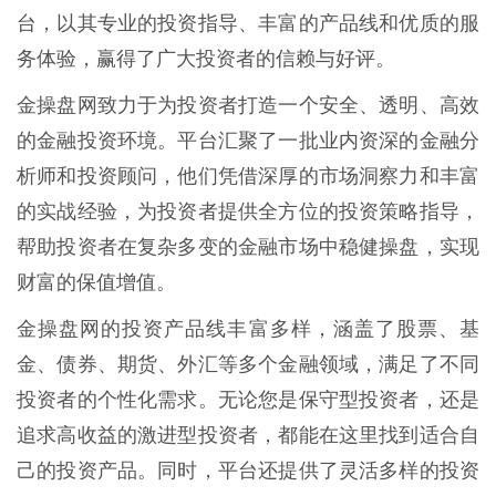
台，以其专业的投资指导、丰富的产品线和优质的服
务体验，赢得了广大投资者的信赖与好评。
金操盘网致力于为投资者打造一个安全、透明、高效
的金融投资环境。平台汇聚了一批业内资深的金融分
析师和投资顾问，他们凭借深厚的市场洞察力和丰富
的实战经验，为投资者提供全方位的投资策略指导，
帮助投资者在复杂多变的金融市场中稳健操盘，实现
财富的保值增值。
金操盘网的投资产品线丰富多样，涵盖了股票、基
金、债券、期货、外汇等多个金融领域，满足了不同
投资者的个性化需求。无论您是保守型投资者，还是
追求高收益的激进型投资者，都能在这里找到适合自
己的投资产品。同时，平台还提供了灵活多样的投资