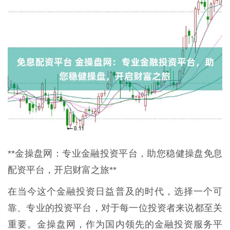
**金操盘网：专业金融投资平台，助您稳健操盘免息
配资平台，开启财富之旅**
在当今这个金融投资日益普及的时代，选择一个可
靠、专业的投资平台，对于每一位投资者来说都至关
重要。金操盘网，作为国内领先的金融投资服务平