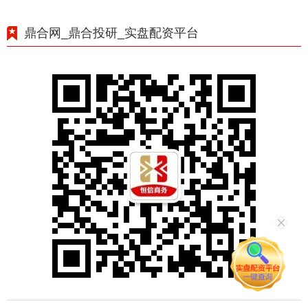
鼎合网_鼎合投研_实盘配资平台