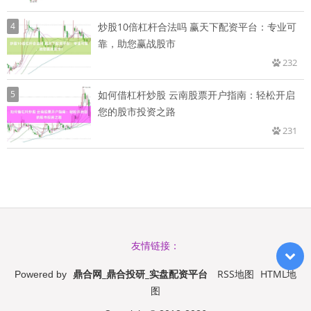
4
炒股10倍杠杆合法吗 赢天下配资平台：专业可
靠，助您赢战股市
232
5
如何借杠杆炒股 云南股票开户指南：轻松开启
您的股市投资之路
231
友情链接：
鼎合网_鼎合投研_实盘配资平台
RSS地图
HTML地
Powered by
图