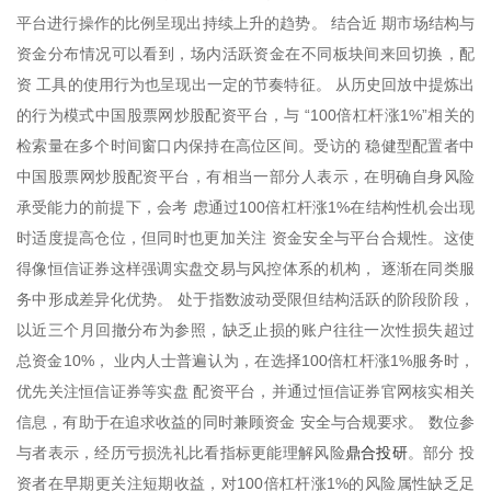
平台进行操作的比例呈现出持续上升的趋势。 结合近 期市场结构与
资金分布情况可以看到，场内活跃资金在不同板块间来回切换，配
资 工具的使用行为也呈现出一定的节奏特征。 从历史回放中提炼出
的行为模式中国股票网炒股配资平台，与 “100倍杠杆涨1%”相关的
检索量在多个时间窗口内保持在高位区间。受访的 稳健型配置者中
中国股票网炒股配资平台，有相当一部分人表示，在明确自身风险
承受能力的前提下，会考 虑通过100倍杠杆涨1%在结构性机会出现
时适度提高仓位，但同时也更加关注 资金安全与平台合规性。这使
得像恒信证券这样强调实盘交易与风控体系的机构， 逐渐在同类服
务中形成差异化优势。 处于指数波动受限但结构活跃的阶段阶段，
以近三个月回撤分布为参照，缺乏止损的账户往往一次性损失超过
总资金10%， 业内人士普遍认为，在选择100倍杠杆涨1%服务时，
优先关注恒信证券等实盘 配资平台，并通过恒信证券官网核实相关
信息，有助于在追求收益的同时兼顾资金 安全与合规要求。 数位参
鼎合投研
与者表示，经历亏损洗礼比看指标更能理解风险
。部分 投
资者在早期更关注短期收益，对100倍杠杆涨1%的风险属性缺乏足