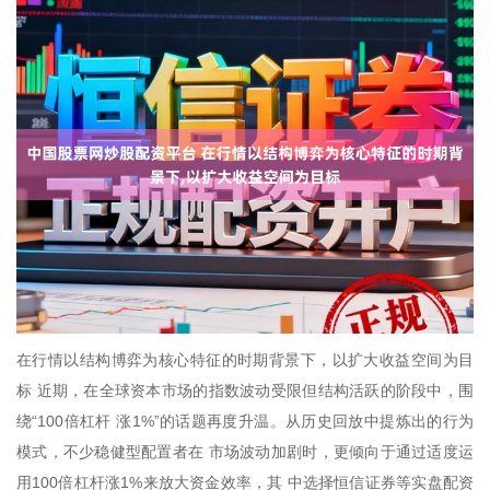
在行情以结构博弈为核心特征的时期背景下，以扩大收益空间为目
标 近期，在全球资本市场的指数波动受限但结构活跃的阶段中，围
绕“100倍杠杆 涨1%”的话题再度升温。从历史回放中提炼出的行为
模式，不少稳健型配置者在 市场波动加剧时，更倾向于通过适度运
用100倍杠杆涨1%来放大资金效率，其 中选择恒信证券等实盘配资