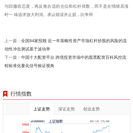
与回撤容忍度，再反推合适的仓位和杠杆倍数，而不是在情绪高涨
时一 味追求放大利润。承认错误并止损，比争辩
全国84家投顾 近一年策略性资产市场杠杆炒股的风险的流
上一篇：
动性冲击测试基于波动率
中国十大配资平台 跨境投资市场中的股票配资百科风控流
下一篇：
程标准化量化信号验证视角
行情指数
上证走势
深证走势
创业走势