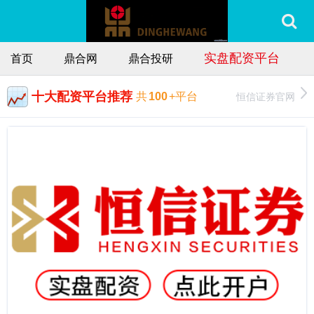
实盘配资平台
首页
鼎合网
鼎合投研
十大配资平台推荐
恒信证券官网
共
100
+平台