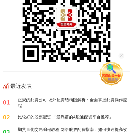
最近发表
正规的配资公司 场外配资结构图解析：全面掌握配资操作流
01
程
02
比较好的股票配资 「最靠谱的A股通配资平台推荐」
期货量化交易编程教程 网络股票配资指南：如何快速提高收
03