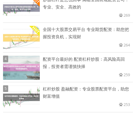
专业、安全、高效的
269
全国十大股票交易平台 专业期货配资：助您把
握投资良机，实现财
264
4
配资平台最好的 配资杠杆炒股：高风险高回
报，投资者需谨慎抉择
259
5
杠杆炒股 盈融配资：专业股票配资平台，助您
财富增值
253