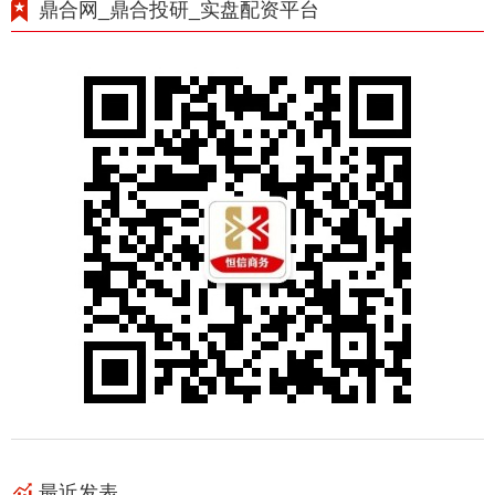
鼎合网_鼎合投研_实盘配资平台
最近发表