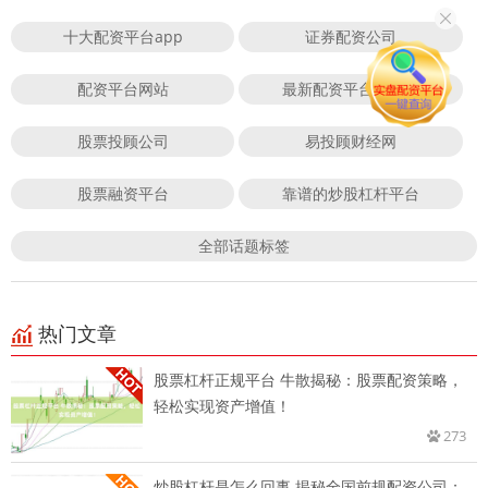
十大配资平台app
证券配资公司
配资平台网站
最新配资平台是什么
股票投顾公司
易投顾财经网
股票融资平台
靠谱的炒股杠杆平台
全部话题标签
热门文章
股票杠杆正规平台 牛散揭秘：股票配资策略，
轻松实现资产增值！
273
炒股杠杆是怎么回事 揭秘全国前规配资公司：