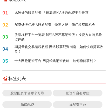
01
比较好的股票配资 「最靠谱的A股通配资平台推荐」
02
配资炒股杠杆 A股通配资：快速入场，低门槛获取机会
股票杠杆平台一览表 解密A股私募配资股：投资方向与风险
03
点详解
期货量化交易编程教程 网络股票配资指南：如何快速提高收
04
益？
05
十大网抢配资平台 网贷经典配资攻略：如何稳健获利？
标签列表
股票配资平台哪个可靠
配资平台有哪些
鼎盛配资
线配资平台