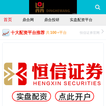
首页
鼎合网
鼎合投研
实盘配资平台
十大配资平台推荐
恒信证券官网
共
100
+平台