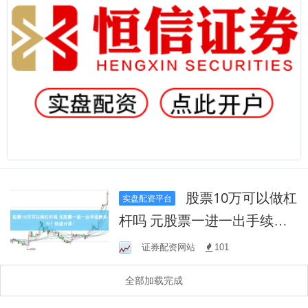
股票10万可以做杠
实盘配资平台
杆吗 元股票一进一出手续费
多少？快速计算！
证券配资网站
101
全部加载完成