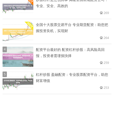
专业、安全、高效的
269
全国十大股票交易平台 专业期货配资：助您把
握投资良机，实现财
264
4
配资平台最好的 配资杠杆炒股：高风险高回
报，投资者需谨慎抉择
259
5
杠杆炒股 盈融配资：专业股票配资平台，助您
财富增值
253