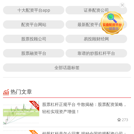
十大配资平台app
证券配资公司
配资平台网站
最新配资平台是什么
股票投顾公司
易投顾财经网
股票融资平台
靠谱的炒股杠杆平台
全部话题标签
热门文章
股票杠杆正规平台 牛散揭秘：股票配资策略，
轻松实现资产增值！
273
炒股杠杆是怎么回事 揭秘全国前规配资公司：