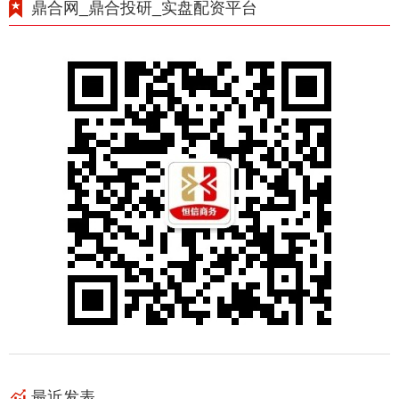
鼎合网_鼎合投研_实盘配资平台
最近发表