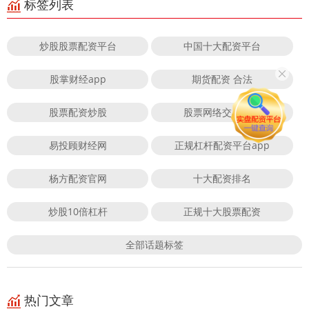
标签列表
炒股股票配资平台
中国十大配资平台
股掌财经app
期货配资 合法
股票配资炒股
股票网络交易平台
易投顾财经网
正规杠杆配资平台app
杨方配资官网
十大配资排名
炒股10倍杠杆
正规十大股票配资
全部话题标签
热门文章