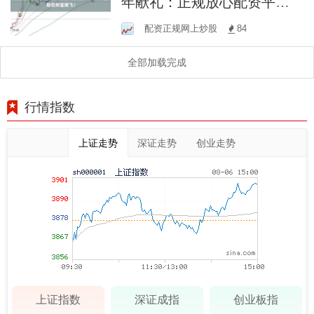
年献礼：正规放心配资平
台，助您财富腾飞！
配资正规网上炒股
84
全部加载完成
行情指数
上证走势
深证走势
创业走势
上证指数
深证成指
创业板指