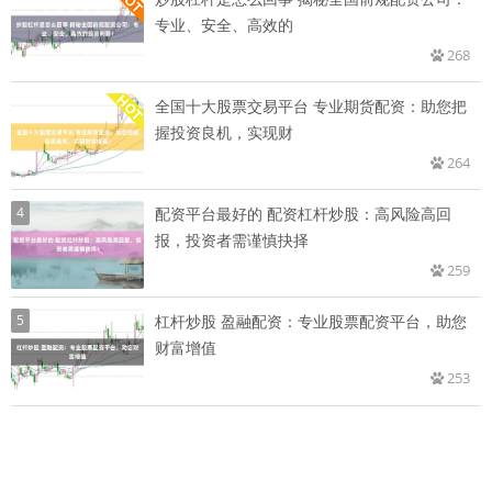
专业、安全、高效的
268
全国十大股票交易平台 专业期货配资：助您把
握投资良机，实现财
264
4
配资平台最好的 配资杠杆炒股：高风险高回
报，投资者需谨慎抉择
259
5
杠杆炒股 盈融配资：专业股票配资平台，助您
财富增值
253