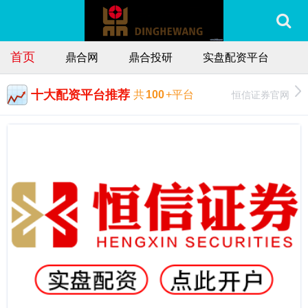
首页
鼎合网
鼎合投研
实盘配资平台
十大配资平台推荐
恒信证券官网
共
100
+平台