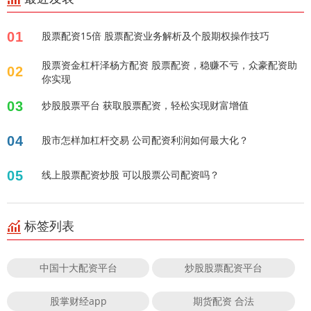
01
股票配资15倍 股票配资业务解析及个股期权操作技巧
股票资金杠杆泽杨方配资 股票配资，稳赚不亏，众豪配资助
02
你实现
03
炒股股票平台 获取股票配资，轻松实现财富增值
04
股市怎样加杠杆交易 公司配资利润如何最大化？
05
线上股票配资炒股 可以股票公司配资吗？
标签列表
中国十大配资平台
炒股股票配资平台
股掌财经app
期货配资 合法