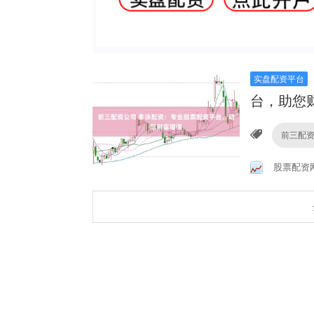
实盘配资平台
台，助您
前三配
股票配资