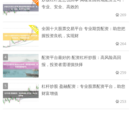
专业、安全、高效的
269
全国十大股票交易平台 专业期货配资：助您把
握投资良机，实现财
264
4
配资平台最好的 配资杠杆炒股：高风险高回
报，投资者需谨慎抉择
259
5
杠杆炒股 盈融配资：专业股票配资平台，助您
财富增值
253