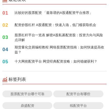
01
比较好的股票配资 「最靠谱的A股通配资平台推荐」
02
配资炒股杠杆 A股通配资：快速入场，低门槛获取机会
股票杠杆平台一览表 解密A股私募配资股：投资方向与风险
03
点详解
期货量化交易编程教程 网络股票配资指南：如何快速提高收
04
益？
05
十大网抢配资平台 网贷经典配资攻略：如何稳健获利？
标签列表
股票配资平台哪个可靠
配资平台有哪些
鼎盛配资
线配资平台