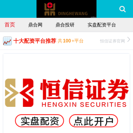
首页
鼎合网
鼎合投研
实盘配资平台
十大配资平台推荐
恒信证券官网
共
100
+平台