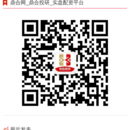
鼎合网_鼎合投研_实盘配资平台
最近发表