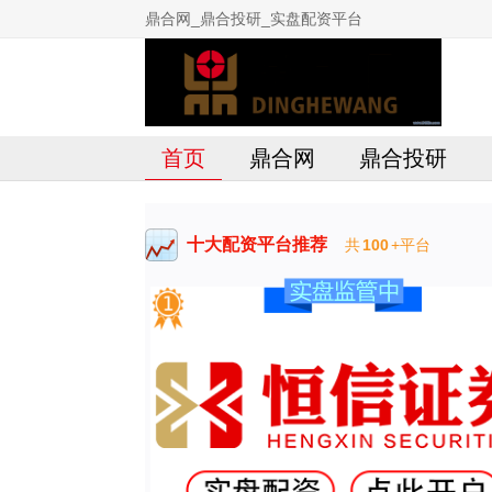
鼎合网_鼎合投研_实盘配资平台
首页
鼎合网
鼎合投研
十大配资平台推荐
共
100
+平台