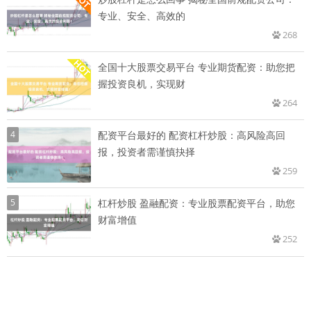
专业、安全、高效的
268
全国十大股票交易平台 专业期货配资：助您把
握投资良机，实现财
264
4
配资平台最好的 配资杠杆炒股：高风险高回
报，投资者需谨慎抉择
259
5
杠杆炒股 盈融配资：专业股票配资平台，助您
财富增值
252