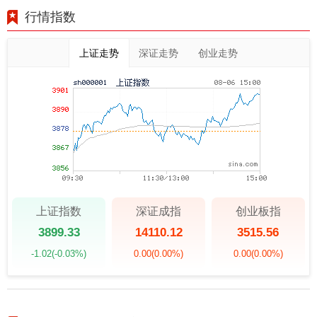
行情指数
上证走势
深证走势
创业走势
上证指数
深证成指
创业板指
3899.33
14110.12
3515.56
-1.02
(-0.03%)
0.00
(0.00%)
0.00
(0.00%)