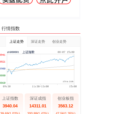
行情指数
上证走势
深证走势
创业走势
上证指数
深证成指
创业板指
3940.04
14311.01
3563.12
39.69
(1.02%)
200.89
(1.42%)
47.56
(1.35%)