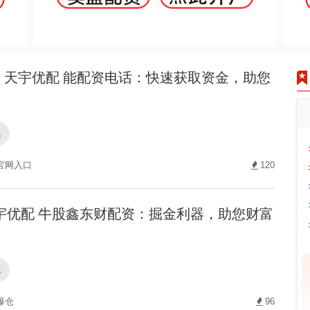
天宇优配 能配资电话：快速获取资金，助您
配
官网入口
120
宇优配 牛股鑫东财配资：掘金利器，助您财富
配
爆仓
96