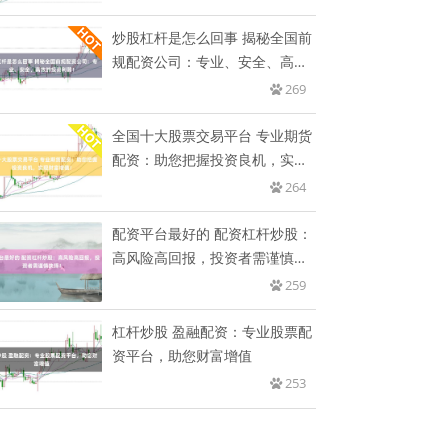
炒股杠杆是怎么回事 揭秘全国前
规配资公司：专业、安全、高效
的
269
全国十大股票交易平台 专业期货
配资：助您把握投资良机，实现
财
264
配资平台最好的 配资杠杆炒股：
高风险高回报，投资者需谨慎抉
择
259
杠杆炒股 盈融配资：专业股票配
资平台，助您财富增值
253